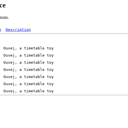
ce
ssous.
e
Description