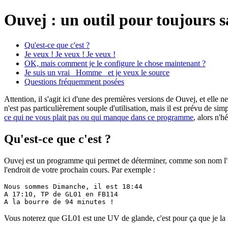
Ouvej : un outil pour toujours s
Qu'est-ce que c'est ?
Je veux ! Je veux ! Je veux !
OK, mais comment je le configure le chose maintenant ?
Je suis un vrai _Homme_ et je veux le source
Questions fréquemment posées
Attention, il s'agit ici d'une des premières versions de Ouvej, et ell
n'est pas particulièrement souple d'utilisation, mais il est prévu de s
ce qui ne vous plait pas ou qui manque dans ce programme
, alors n'h
Qu'est-ce que c'est ?
Ouvej est un programme qui permet de déterminer, comme son nom l'ind
l'endroit de votre prochain cours. Par exemple :
Nous sommes Dimanche, il est 18:44

A 17:10, TP de GL01 en FB114

Vous noterez que GL01 est une UV de glande, c'est pour ça que je la fa