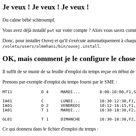
Je veux ! Je veux ! Je veux !
Du calme bébé schtroumpf.
Vous avez déjà installé
sur votre compte ? Alors vous savez commen
pot
Donc, pour installer Ouvej et qu'il s'exécute automatiquement à chaqu
.
/voletu/users/olmehani/bin/ouvej.install
OK, mais comment je le configure le chose
Il suffit de se munir de sa feuille d'emploi du temps reçue en début de 
Prenons par exemple d'emploi du temps fourni par le SME :
MT11		D 4	MARDI...	8:00-10:00,F1,S=FA518	/MERCREDI	10:15-12:15,F1,S=FA505

IA01		C	LUNDI...	10:30-12:30,F1,S=FA100

IA01		D 2	VENDREDI	10:12-16:15,F1,S=FA400

IA01		T 1	MARDI...	16:30-18:30,F2,S=FB114

Ce qui donnera dans le fichier d'emploi du temps :