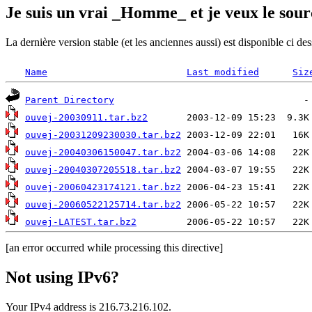
Je suis un vrai _Homme_ et je veux le sour
La dernière version stable (et les anciennes aussi) est disponible ci de
Name
Last modified
Siz
Parent Directory
ouvej-20030911.tar.bz2
ouvej-20031209230030.tar.bz2
ouvej-20040306150047.tar.bz2
ouvej-20040307205518.tar.bz2
ouvej-20060423174121.tar.bz2
ouvej-20060522125714.tar.bz2
ouvej-LATEST.tar.bz2
[an error occurred while processing this directive]
Not using IPv6?
Your IPv4 address is 216.73.216.102.