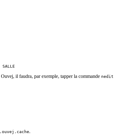
UV	TYPE(C,D ou T)	GROUPE	JOUR(LUN, MAR, MER, JEU, VEN, SAM, DIM)	DEBUT	FIN	SEMAINE(T, A ou B)	SALLE
 de Ouvej, il faudra, par exemple, tapper la commande
nedit
.
.ouvej.cache