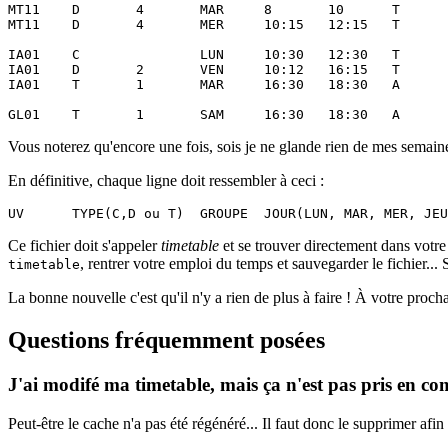
MT11	D	4	MAR	8	10	T	FA518

MT11	D	4	MER	10:15	12:15	T	FA505

IA01	C		LUN	10:30	12:30	T	FA100

IA01	D	2	VEN	10:12	16:15	T	FA400

IA01	T	1	MAR	16:30	18:30	A	FB114

Vous noterez qu'encore une fois, sois je ne glande rien de mes semaines,
En définitive, chaque ligne doit ressembler à ceci :
Ce fichier doit s'appeler
timetable
et se trouver directement dans votre
, rentrer votre emploi du temps et sauvegarder le fichier... S
timetable
La bonne nouvelle c'est qu'il n'y a rien de plus à faire ! À votre procha
Questions fréquemment posées
J'ai modifé ma timetable, mais ça n'est pas pris en co
Peut-être le cache n'a pas été régénéré... Il faut donc le supprimer afin 